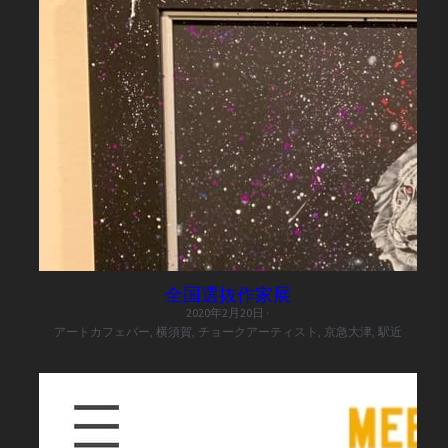
全国選抜作家展
2020年2月20日
·
アートカフェバー,
横須賀,
チョークアーティスト,
京急大津,
駅近