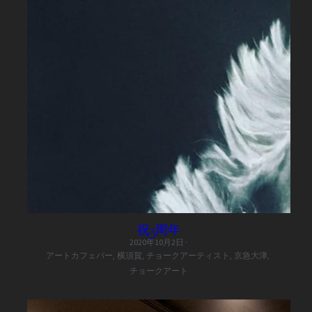
祝3周年
2020年10月2日
·
アートカフェバー,
横須賀,
チョークアーティスト,
京急大津,
チョークアート