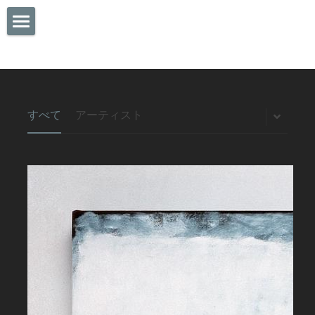
Home
About Owl's Dream
Menu
Profile
すべて
アーティスト
What is chalkart
Gallery
Food
art cafe bar
Drink
Goods
Event
Order
Access
Contact