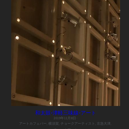
和太鼓×津軽三味線×アート
2019年11月8日
·
アートカフェバー,
横須賀,
チョークアーティスト,
京急大津,