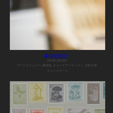
書籍化決定！
2022年1月25日
·
アートカフェバー,
横須賀,
チョークアーティスト,
京急大津,
チョークアート