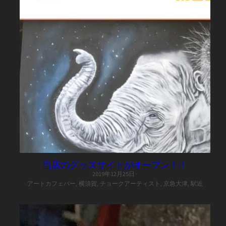
当店のグッズサイトがオープン！！
2019年12月25日
·
アートカフェバー,
横須賀,
チョークアーティスト,
京急大津,
駅近