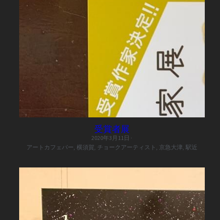
受賞者展
2020年3月11日
·
アートカフェバー,
横須賀,
チョークアーティスト,
京急大津,
駅近