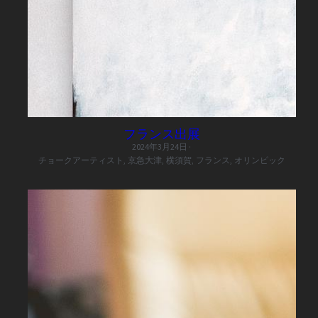
Backyard 場所貸し
ラニアケア
フランス出展
2024年3月24日
·
チョークアーティスト,
京急大津,
横須賀,
フランス,
オリンピック