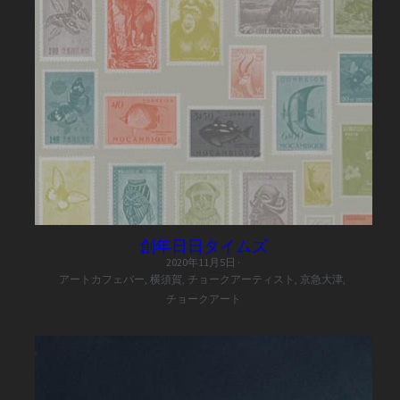
創年日日タイムズ
2020年11月5日
·
アートカフェバー,
横須賀,
チョークアーティスト,
京急大津,
チョークアート