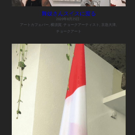
舞妓さんスイスに渡る
2020年8月25日
·
アートカフェバー,
横須賀,
チョークアーティスト,
京急大津,
チョークアート