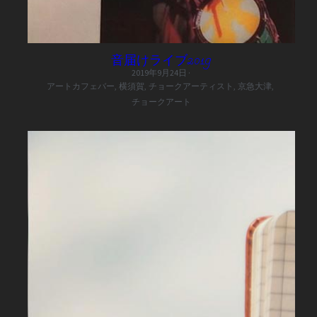
音届けライブ2019
2019年9月24日
·
アートカフェバー,
横須賀,
チョークアーティスト,
京急大津,
チョークアート