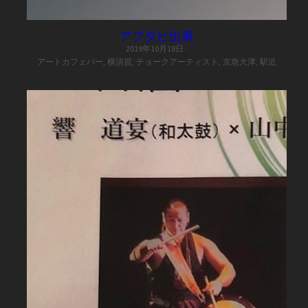
アブダビ出展
2019年10月18日
·
アートカフェバー,
横須賀,
チョークアーティスト,
京急大津,
駅近