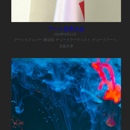
アート世界大会
2020年8月22日
·
アートカフェバー,
横須賀,
チョークアーティスト,
チョークアート,
京急大津