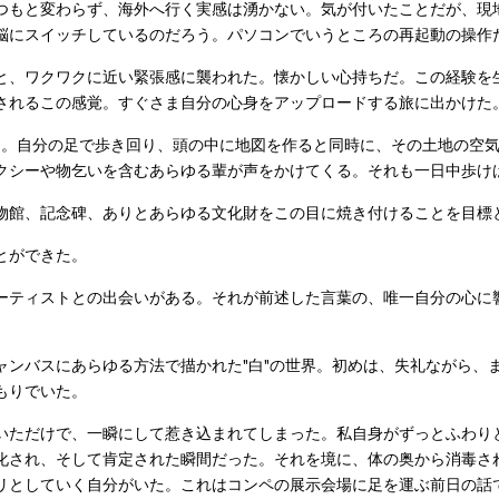
つもと変わらず、海外へ行く実感は湧かない。気が付いたことだが、現
脳にスイッチしているのだろう。パソコンでいうところの再起動の操作
と、ワクワクに近い緊張感に襲われた。懐かしい心持ちだ。この経験を
されるこの感覚。すぐさま自分の心身をアップロードする旅に出かけた
る。自分の足で歩き回り、頭の中に地図を作ると同時に、その土地の空
クシーや物乞いを含むあらゆる輩が声をかけてくる。それも一日中歩け
物館、記念碑、ありとあらゆる文化財をこの目に焼き付けることを目標
とができた。
ティストとの出会いがある。それが前述した言葉の、唯一自分の心に響いた人物R
ャンバスにあらゆる方法で描かれた"白"の世界。初めは、失礼ながら、
もりでいた。
いただけで、一瞬にして惹き込まれてしまった。私自身がずっとふわり
化され、そして肯定された瞬間だった。それを境に、体の奥から消毒さ
リとしていく自分がいた。これはコンペの展示会場に足を運ぶ前日の話