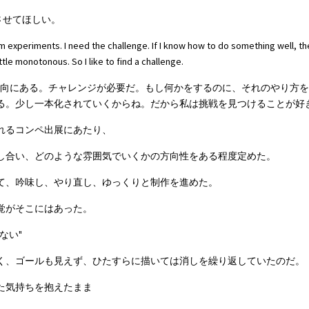
させてほしい。
experiments. I need the challenge. If I know how to do something well, there
tle monotonous. So I like to find a challenge.
傾向にある。チャレンジが必要だ。もし何かをするのに、それのやり方
る。少し一本化されていくからね。だから私は挑戦を見つけることが好
れるコンペ出展にあたり、
し合い、どのような雰囲気でいくかの方向性をある程度定めた。
て、吟味し、やり直し、ゆっくりと制作を進めた。
覚がそこにはあった。
ない"
く、ゴールも見えず、ひたすらに描いては消しを繰り返していたのだ。
た気持ちを抱えたまま