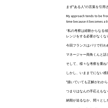
まず"ある人"の言葉を引用
My approach tends to be from 
time because it becomes a lit
“私の考察は経験からなる
レンジをする必要がなくな
今回フランスはパリで行わ
マネージャー両角くんと話
そして、様々な考察を重ね
しかし、いままでにない感
"描いていても正解がわから
つまりはなんの手応えもな
納期が迫るなか、悶々とし