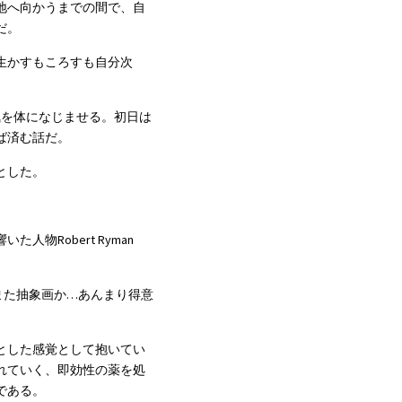
地へ向かうまでの間で、自
だ。
生かすもころすも自分次
。
気を体になじませる。初日は
ば済む話だ。
とした。
obert Ryman 
また抽象画か…あんまり得意
とした感覚として抱いてい
れていく、即効性の薬を処
である。