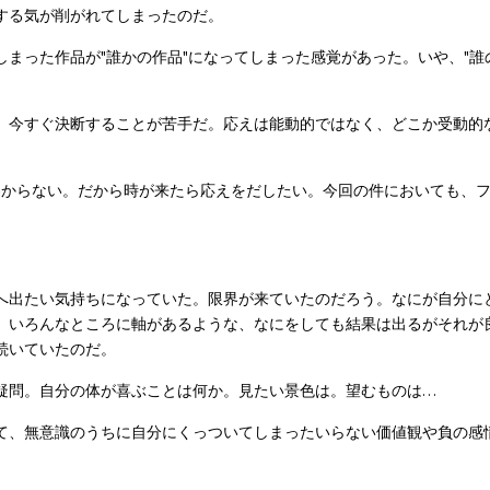
する気が削がれてしまったのだ。
しまった作品が"誰かの作品"になってしまった感覚があった。いや、"誰
、今すぐ決断することが苦手だ。応えは能動的ではなく、どこか受動的
わからない。だから時が来たら応えをだしたい。今回の件においても、
へ出たい気持ちになっていた。限界が来ていたのだろう。なにが自分に
、いろんなところに軸があるような、なにをしても結果は出るがそれが
続いていたのだ。
疑問。自分の体が喜ぶことは何か。見たい景色は。望むものは…
て、無意識のうちに自分にくっついてしまったいらない価値観や負の感