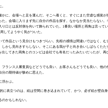
た。
確かに、会場へと足を運んだ。そこへ着くと、すぐにまた空虚な感覚が
った。会場に入りまず先に自分の作品を探す。なかなか見当たらない。
入り口とは反対側を向いて飾られていた。1番良い場所と両角は言って
2周してようやく気がついた。
いて作品という見分けもつきづらい。先程の感情は間違いではなく、む
。しかし見向きすらしない。そこにある我が子と向き合いしばらくたた
を出してきた両角とのコンビは会社でも有名だったみたいだったが、再
。フランス人審査員などどうでも良い、お客さんもどうでも良い、他の
自分の期待値が惨めに思えた。
に浮かぶ。
美的に表立つのは、絵は空間に巻き込まれていて、かつ、必ず絵が壁自身
るのかもしれない。