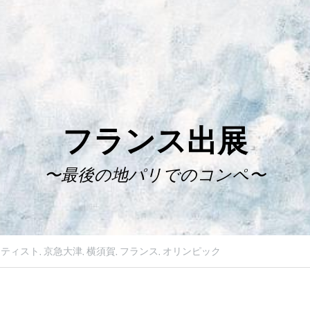
フランス出展
〜最後の地パリでのコンペ〜
ティスト,
京急大津,
横須賀,
フランス,
オリンピック