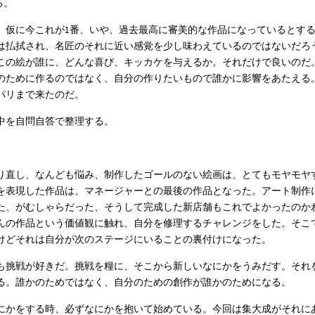
ある。
。仮に今これが1番、いや、過去最高に審美的な作品になっているとす
は払拭され、名匠のそれに近い感覚を少し味わえているのではないだろ
この絵が誰に、どんな喜び、キッカケを与えるか。それだけで良いのだ
のために作るのではなく、自分の作りたいもので誰かに影響をあたえる
パリまで来たのだ。
中を自問自答で整理する。
り直し、なんども悩み、制作したゴールのない絵画は、とてもモヤモヤ
を表現した作品は、マネージャーとの最後の作品となった。アート制作
た、がむしゃらだった、そうして完成した新店舗もこれでよかったのか
んの作品という価値観に触れ、自分を修理するチャレンジをした。そこ
けどそれは自分が次のステージにいることの裏付けになった。
も挑戦が好きだ。挑戦を糧に、そこから新しいなにかをうみだす。それ
る。誰かのためではなく、自分のための創作が誰かのためになる。
にかをする時、必ずなにかを抱いて始めている。今回は集大成がそれに