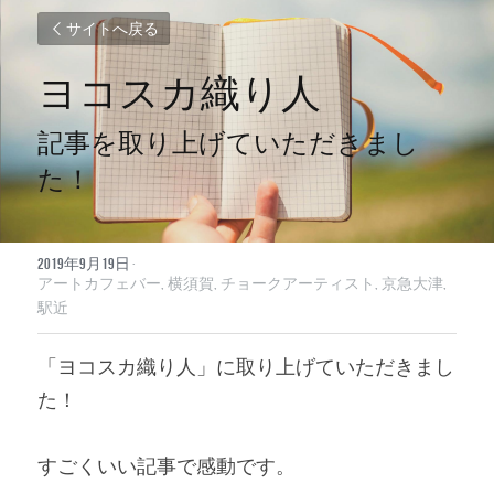
サイトへ戻る
ヨコスカ織り人
記事を取り上げていただきまし
た！
2019年9月19日
·
アートカフェバー,
横須賀,
チョークアーティスト,
京急大津,
駅近
「ヨコスカ織り人」に取り上げていただきまし
た！
すごくいい記事で感動です。