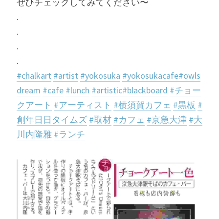
ぜひチェックしてみてください〜
.
.
.
.
#chalkart
#artist
#yokosuka
#yokosukacafe
#owls
dream
#cafe
#lunch
#artistic
#blackboard
#チョー
クアート
#アーティスト
#横須賀カフェ
#黒板
#
創年日日タイムズ
#取材
#カフェ
#京急大津
#大
川内隆雅
#ランチ