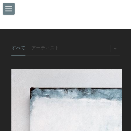
Home
About Owl's Dream
Menu
Profile
すべて
アーティスト
What is chalkart
Gallery
Food
art cafe bar
Drink
Goods
Event
Order
Access
Contact