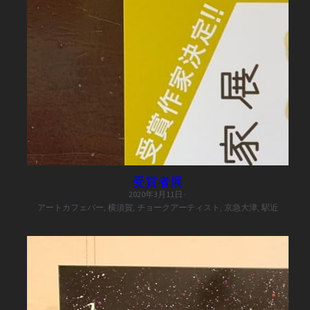
受賞者展
2020年3月11日
·
アートカフェバー,
横須賀,
チョークアーティスト,
京急大津,
駅近