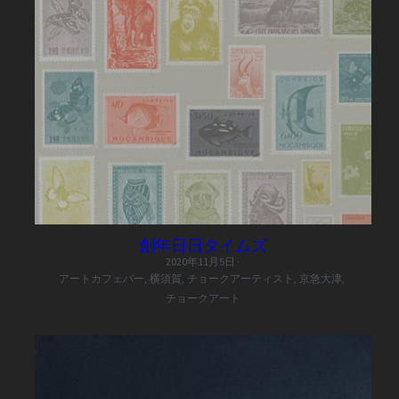
創年日日タイムズ
2020年11月5日
·
アートカフェバー,
横須賀,
チョークアーティスト,
京急大津,
チョークアート