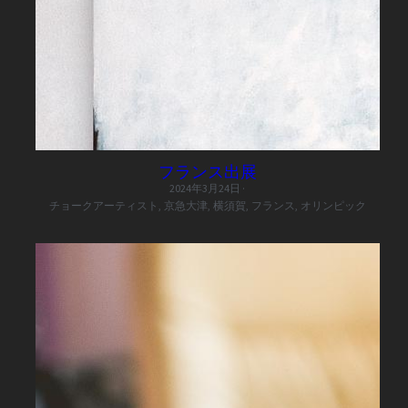
Backyard 場所貸し
ラニアケア
フランス出展
2024年3月24日
·
チョークアーティスト,
京急大津,
横須賀,
フランス,
オリンピック