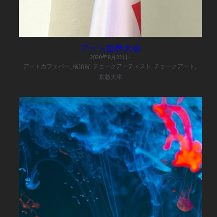
アート世界大会
2020年8月22日
·
アートカフェバー,
横須賀,
チョークアーティスト,
チョークアート,
京急大津