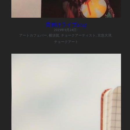
音届けライブ2019
2019年9月24日
·
アートカフェバー,
横須賀,
チョークアーティスト,
京急大津,
チョークアート