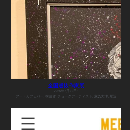
全国選抜作家展
2020年2月20日
·
アートカフェバー,
横須賀,
チョークアーティスト,
京急大津,
駅近