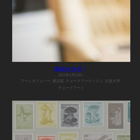
書籍化決定！
2022年1月25日
·
アートカフェバー,
横須賀,
チョークアーティスト,
京急大津,
チョークアート