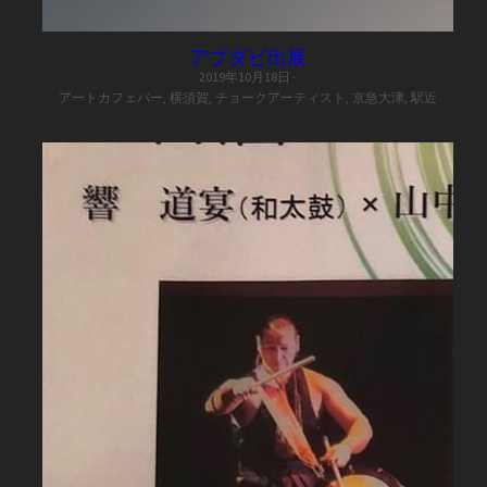
アブダビ出展
2019年10月18日
·
アートカフェバー,
横須賀,
チョークアーティスト,
京急大津,
駅近