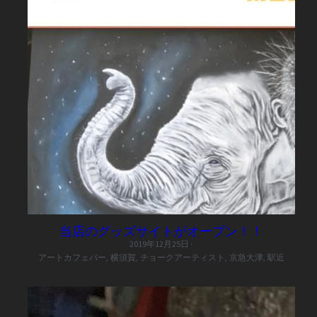
当店のグッズサイトがオープン！！
2019年12月25日
·
アートカフェバー,
横須賀,
チョークアーティスト,
京急大津,
駅近