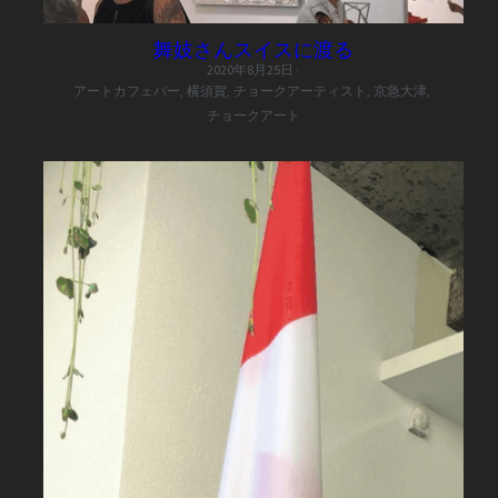
舞妓さんスイスに渡る
2020年8月25日
·
アートカフェバー,
横須賀,
チョークアーティスト,
京急大津,
チョークアート