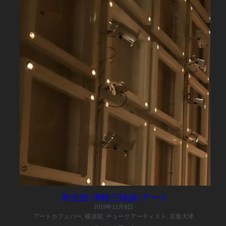
和太鼓×津軽三味線×アート
2019年11月8日
·
アートカフェバー,
横須賀,
チョークアーティスト,
京急大津,