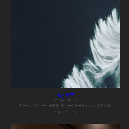
祝3周年
2020年10月2日
·
アートカフェバー,
横須賀,
チョークアーティスト,
京急大津,
チョークアート