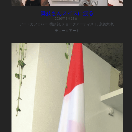
舞妓さんスイスに渡る
2020年8月25日
·
アートカフェバー,
横須賀,
チョークアーティスト,
京急大津,
チョークアート