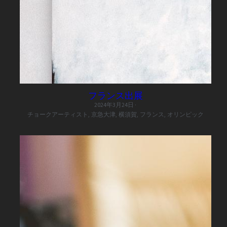
Backyard 場所貸し
ラニアケア
フランス出展
2024年3月24日
·
チョークアーティスト,
京急大津,
横須賀,
フランス,
オリンピック