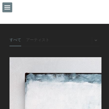
Home
About Owl's Dream
Menu
Profile
すべて
アーティスト
What is chalkart
Gallery
Food
art cafe bar
Drink
Goods
Event
Order
Access
Contact