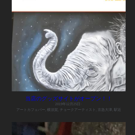
当店のグッズサイトがオープン！！
2019年12月25日
·
アートカフェバー,
横須賀,
チョークアーティスト,
京急大津,
駅近