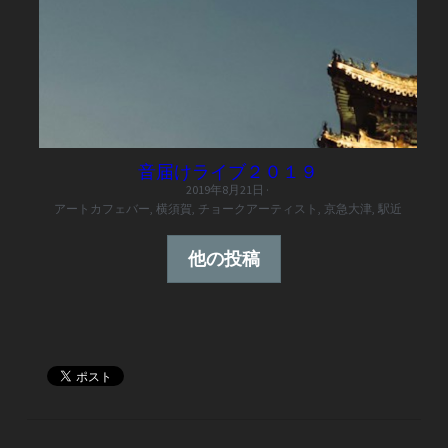
音届けライブ２０１９
2019年8月21日
·
アートカフェバー,
横須賀,
チョークアーティスト,
京急大津,
駅近
他の投稿