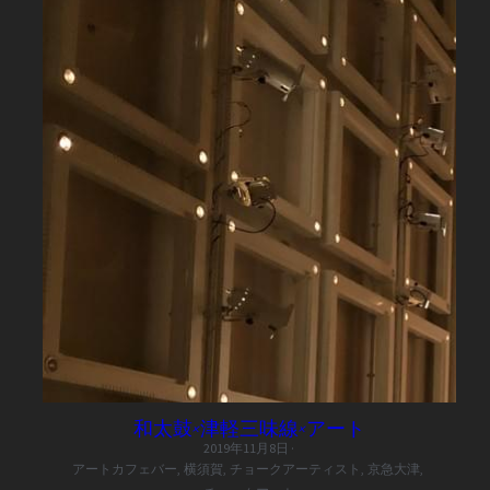
和太鼓×津軽三味線×アート
2019年11月8日
·
アートカフェバー,
横須賀,
チョークアーティスト,
京急大津,