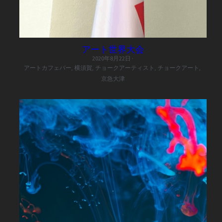
アート世界大会
2020年8月22日
·
アートカフェバー,
横須賀,
チョークアーティスト,
チョークアート,
京急大津