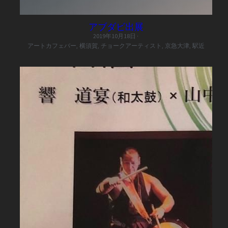
アブダビ出展
2019年10月18日
·
アートカフェバー,
横須賀,
チョークアーティスト,
京急大津,
駅近