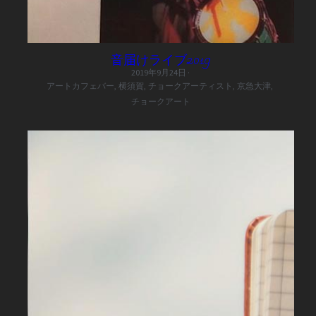
音届けライブ2019
2019年9月24日
·
アートカフェバー,
横須賀,
チョークアーティスト,
京急大津,
チョークアート