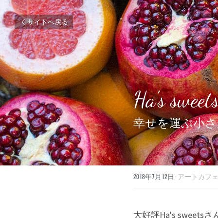
サイトへ戻る
Ha's sweet
幸せを運ぶ小さ
2018年7月12日
·
アートカフェ
大好評Ha's sweetsさ