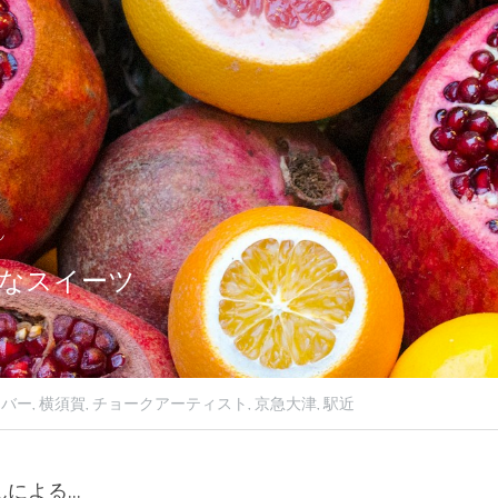
s
なスイーツ
バー,
横須賀,
チョークアーティスト,
京急大津,
駅近
んによる...