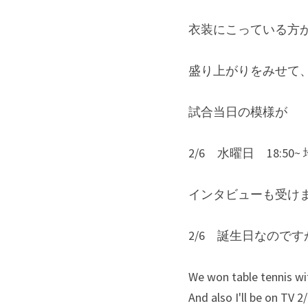
衣装にこっている方
盛り上がりをみせて
試合当日の模様が
2/6　水曜日　18:5
インタビューも受け
2/6　誕生日なので
We won table tennis wi
And also I'll be on TV 2