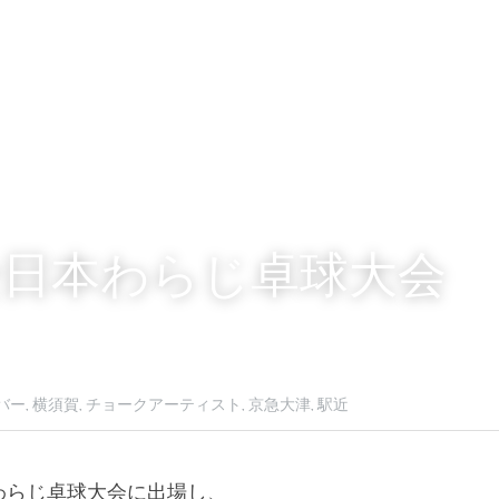
全日本わらじ卓球大会
バー,
横須賀,
チョークアーティスト,
京急大津,
駅近
わらじ卓球大会に出場し、