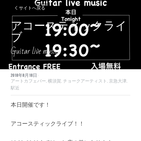
サイトへ戻る
アコースティックライ
ブ
Guitar live music
2018年8月18日
·
アートカフェバー,
横須賀,
チョークアーティスト,
京急大津,
駅近
本日開催です！
アコースティックライブ！！