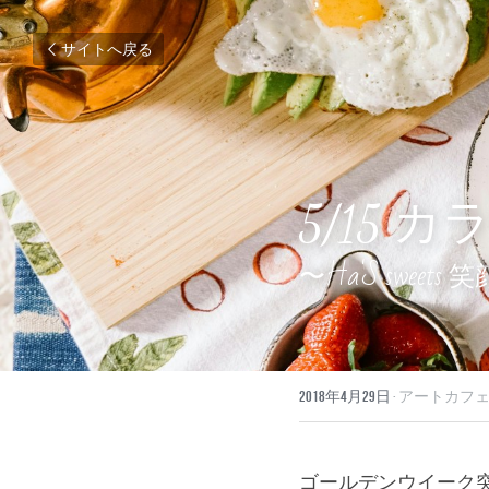
サイトへ戻る
5/15
〜Ha'S swee
2018年4月29日
·
アートカフェ
ゴールデンウイーク