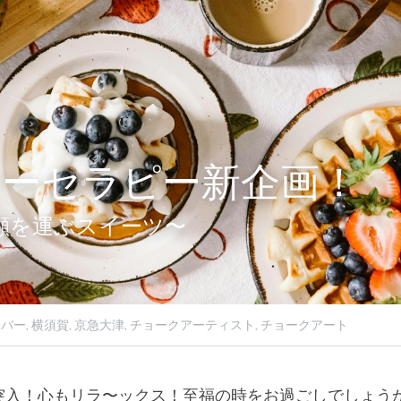
 カラーセラピー新企画！
ts 笑顔を運ぶスイーツ〜
バー,
横須賀,
京急大津,
チョークアーティスト,
チョークアート
突入！心もリラ〜ックス！至福の時をお過ごしでしょう